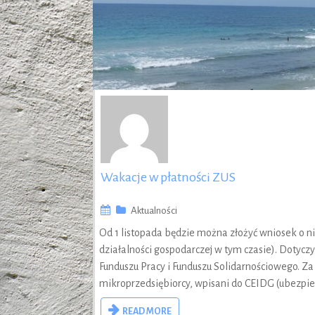
Wakacje w płatności ZUS
Aktualności
Od 1 listopada będzie można złożyć wniosek o n
działalności gospodarczej w tym czasie). Dotyczy
Funduszu Pracy i Funduszu Solidarnościowego. Za
mikroprzedsiębiorcy, wpisani do CEIDG (ubezpie
READ MORE