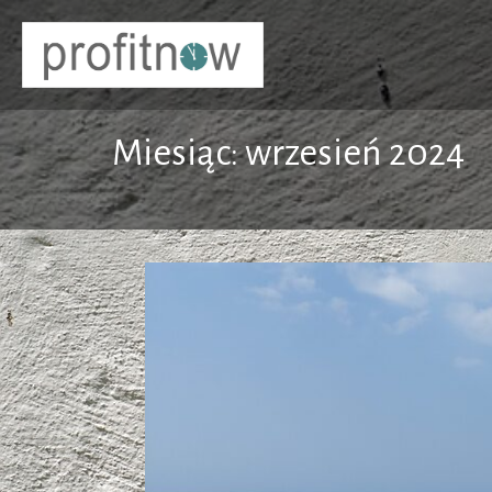
Skip
to
Usługi księgowe
profitnow
content
Miesiąc:
wrzesień 2024